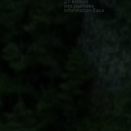
27
édition
e
des
Journées
Information Eaux