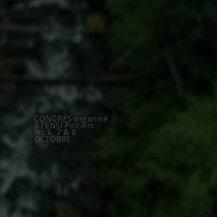
JIE 2026
L'appel à communications
est
ouvert
Réservez
dès
maintenant
votre stand
sur le salon
d'exposition
CONGRÈS organisé
à l’ENSI Poitiers
les 6, 7 & 8
OCTOBRE